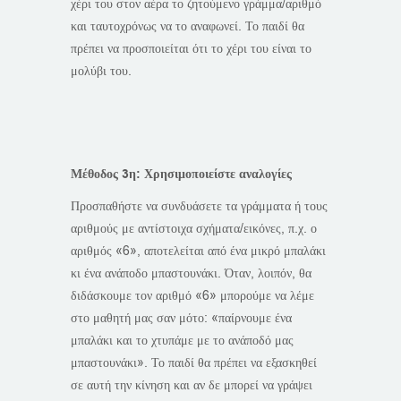
χέρι του στον αέρα το ζητούμενο γράμμα/αριθμό
και ταυτοχρόνως να το αναφωνεί. Το παιδί θα
πρέπει να προσποιείται ότι το χέρι του είναι το
μολύβι του.
Μέθοδος 3η: Χρησιμοποιείστε αναλογίες
Προσπαθήστε να συνδυάσετε τα γράμματα ή τους
αριθμούς με αντίστοιχα σχήματα/εικόνες, π.χ. ο
αριθμός «6», αποτελείται από ένα μικρό μπαλάκι
κι ένα ανάποδο μπαστουνάκι. Όταν, λοιπόν, θα
διδάσκουμε τον αριθμό «6» μπορούμε να λέμε
στο μαθητή μας σαν μότο: «παίρνουμε ένα
μπαλάκι και το χτυπάμε με το ανάποδό μας
μπαστουνάκι». Το παιδί θα πρέπει να εξασκηθεί
σε αυτή την κίνηση και αν δε μπορεί να γράψει