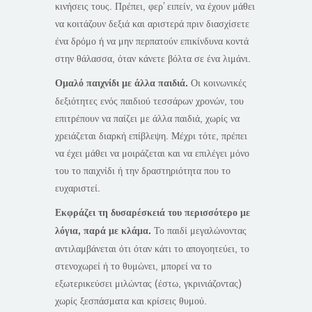
κινήσεις τους. Πρέπει, φερ’ ειπείν, να έχουν μάθει
να κοιτάζουν δεξιά και αριστερά πριν διασχίσετε
ένα δρόμο ή να μην περπατούν επικίνδυνα κοντά
στην θάλασσα, όταν κάνετε βόλτα σε ένα λιμάνι.
Ομαλό παιχνίδι με άλλα παιδιά.
Οι κοινωνικές
δεξιότητες ενός παιδιού τεσσάρων χρονών, του
επιτρέπουν να παίζει με άλλα παιδιά, χωρίς να
χρειάζεται διαρκή επίβλεψη. Μέχρι τότε, πρέπει
να έχει μάθει να μοιράζεται και να επιλέγει μόνο
του το παιχνίδι ή την δραστηριότητα που το
ευχαριστεί.
Εκφράζει τη δυσαρέσκειά του περισσότερο με
λόγια, παρά με κλάμα.
Το παιδί μεγαλώνοντας
αντιλαμβάνεται ότι όταν κάτι το απογοητεύει, το
στενοχωρεί ή το θυμώνει, μπορεί να το
εξωτερικεύσει μιλώντας (έστω, γκρινιάζοντας)
χωρίς ξεσπάσματα και κρίσεις θυμού.