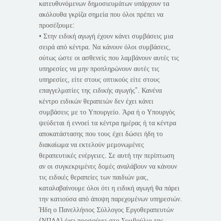
κατευθυνόμενων δημοσιευμάτων υπάρχουν τα
ακόλουθα γκρίζα σημεία που όλοι πρέπει να
προσέξουμε:
• Στην ειδική αγωγή έχουν κάνει συμβάσεις μια
σειρά από κέντρα. Να κάνουν όλοι συμβάσεις,
ούτως ώστε οι ασθενείς που λαμβάνουν αυτές τις
υπηρεσίες να μην προπληρώνουν αυτές τις
υπηρεσίες, είτε στους οπτικούς είτε στους
επαγγελματίες της ειδικής αγωγής”. Κανένα
κέντρο ειδικών θεραπειών δεν έχει κάνει
συμβάσεις με το Υπουργείο. Άρα ή ο Υπουργός
ψεύδεται ή εννοεί τα κέντρα ημέρας ή τα κέντρα
αποκατάστασης που τους έχει δώσει ήδη το
διακαίωμα να εκτελούν μεμονωμένες
θεραπευτικές ενέργειες. Σε αυτή την περίπτωση
αν οι συγκεκριμένες δομές αναλάβουν να κάνουν
τις ειδικές θεραπείες των παιδιών μας,
καταλαβαίνουμε όλοι ότι η ειδική αγωγή θα πάρει
την κατιούσα από άποψη παρεχομένων υπηρεσιών.
Ήδη ο Πανελλήνιος Σύλλογος Εργοθεραπευτών
(ΝΠΔΔ) έχει προσφύγει στο Συμβούλιο της