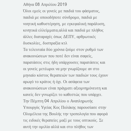
Αθήνα 08 Απριλίου 2019
Όλοι εμείς οι γονείς με παιδιά του φάσματος,
παιδιά με οποιοδήποτε σύνδρομο, παιδιά με
νοητική καθυστέρηση, με εγκεφαλική παράλυση,
κινητικά ελλείμματα,αλλά και παιδιά με πλήθος
άλλες διαταραχές όπως ΔΕΠΥ, αρθρωτικές
δυσκολίες, δυσπραξία κτλ
Τα τελευταία δύο χρόνια ζούμε στον ρυθμό των
ανακοινώσεων που ποτέ δεν είναι σαφείς,
παρατάσεις στις ήδη υπάρχουσες παρατάσεις και
οι γονείς μετέωροι να μην γνωρίζουμε αν στο
μηνιαίο κόστος θεραπειών των παιδιών τους έχουν
αρωγό το κράτος ή όχι. Οι ασάφεια των
ανακοινώσεων είναι πράγματι αξιομνημόνευτη και
κανείς δεν γννωρίζει το καθεστώς που υπάρχει.
Την Πέμπτη 04 Απριλίου ο Αναπληρωτής
Υπουργός Υγείας Κος Πολάκης παρουσίασε στην
Ολομέλεια της Βουλής την τροπολογία που αφορά
τις ειδικές θεραπείες μαζί με τους οπτικούς. Σε
αυτή την ομιλία αλλά και στο πλήθος των