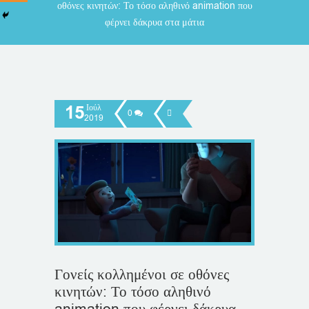
οθόνες κινητών: Το τόσο αληθινό animation που
φέρνει δάκρυα στα μάτια
15
Ιούλ
0
2019
Γονείς κολλημένοι σε οθόνες
κινητών: Το τόσο αληθινό
animation που φέρνει δάκρυα