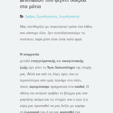
στα μάτια
Άρθρα
,
Εργοθεραπεία
,
Λογοθεραπεία
Μας υπενθυμίζει με συγκινητικό τρόπο ένα λάθος
που κάνουμε όλοι. Δεν συνειδητοποιούμε τις
συνέπειες παρά μόνο όταν είναι πολύ αργά.
H ισορροπία
μεταξύ
επαγγελματικής
και
οικογενειακής
ζωής
έχει γίνει το
Άγιο Δισκοπότηρο
της εποχής
μας. Aλλά και από τις λίγες ώρες που οι
περισσότεροι από εμάς περνάμε στο σπίτι,
πόσες
αφιερώνουμε
πραγματικά στα
παιδιά
; Η
οθόνη του κινητού τραβάει το βλέμμα μας σαν
μαγνήτης ακόμα και τις στιγμές που ο γιος ή η
κόρη μας προσπαθεί να μας δείξει με καμάρι
τη
ζωγραφιά
του ή να μας
αφηγηθεί
ένα