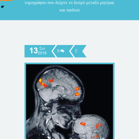
τομογράφου που δείχνει το δεσμό μεταξύ μητέρας
και παιδιού
13
Σεπ
0
2019