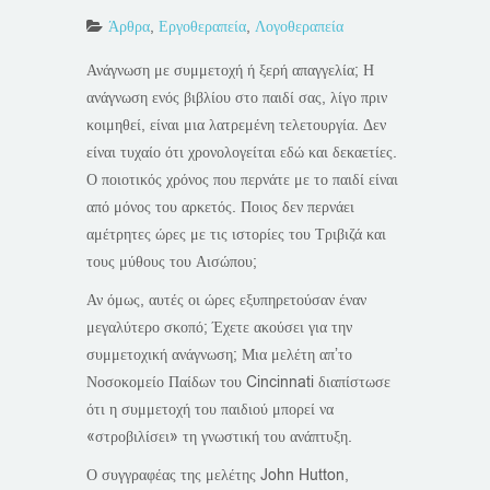
Άρθρα
,
Εργοθεραπεία
,
Λογοθεραπεία
Ανάγνωση με συμμετοχή ή ξερή απαγγελία; Η
ανάγνωση ενός βιβλίου στο παιδί σας, λίγο πριν
κοιμηθεί, είναι μια λατρεμένη τελετουργία. Δεν
είναι τυχαίο ότι χρονολογείται εδώ και δεκαετίες.
Ο ποιοτικός χρόνος που περνάτε με το παιδί είναι
από μόνος του αρκετός. Ποιος δεν περνάει
αμέτρητες ώρες με τις ιστορίες του Τριβιζά και
τους μύθους του Αισώπου;
Αν όμως, αυτές οι ώρες εξυπηρετούσαν έναν
μεγαλύτερο σκοπό; Έχετε ακούσει για την
συμμετοχική ανάγνωση; Μια μελέτη απ’το
Νοσοκομείο Παίδων του Cincinnati διαπίστωσε
ότι η συμμετοχή του παιδιού μπορεί να
«στροβιλίσει» τη γνωστική του ανάπτυξη.
Ο συγγραφέας της μελέτης John Hutton,