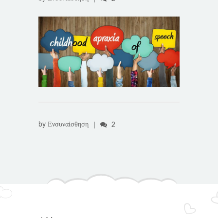
by
Ενσυναίσθηση
|
2