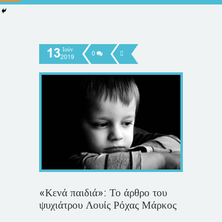
13
Ιούν
0
2019
«Κενά παιδιά»: Το άρθρο του
ψυχιάτρου Λουίς Ρόχας Μάρκος