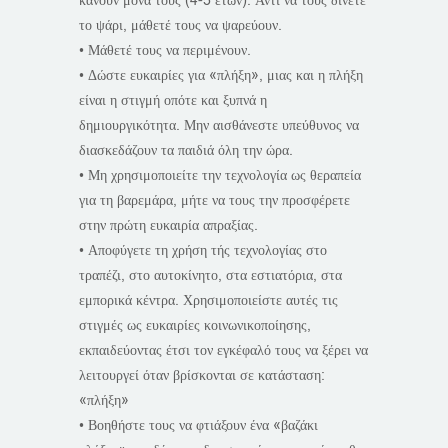
κάνουν μόνα τους (4-5 ετών). Αντί να τους δίνετε
το ψάρι, μάθετέ τους να ψαρεύουν.
• Μάθετέ τους να περιμένουν.
• Δώστε ευκαιρίες για «πλήξη», μιας και η πλήξη
είναι η στιγμή οπότε και ξυπνά η
δημιουργικότητα. Μην αισθάνεστε υπεύθυνος να
διασκεδάζουν τα παιδιά όλη την ώρα.
• Μη χρησιμοποιείτε την τεχνολογία ως θεραπεία
για τη βαρεμάρα, μήτε να τους την προσφέρετε
στην πρώτη ευκαιρία απραξίας.
• Αποφύγετε τη χρήση τής τεχνολογίας στο
τραπέζι, στο αυτοκίνητο, στα εστιατόρια, στα
εμπορικά κέντρα. Χρησιμοποιείστε αυτές τις
στιγμές ως ευκαιρίες κοινωνικοποίησης,
εκπαιδεύοντας έτσι τον εγκέφαλό τους να ξέρει να
λειτουργεί όταν βρίσκονται σε κατάσταση:
«πλήξη»
• Βοηθήστε τους να φτιάξουν ένα «βαζάκι