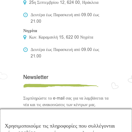
25η Σεπτεμβρίου 12, 624 00, Ηράκλεια
Δευτέρα έως Παρασκευή από 09.00 έως
21.00
Νιγρίτα
Κων. Καραμανλή 15, 622 00 Νιγρίτα
Δευτέρα έως Παρασκευή από 09.00 έως
21.00
Newsletter
Συμπληρώστε το e-mail σας για να λαμβάνεται τα
νέα και τις ανακοινώσεις των κέντρων μας.
Ακολουθήστε μας
Χρησιμοποιούμε τις πληροφορίες που συλλέγονται