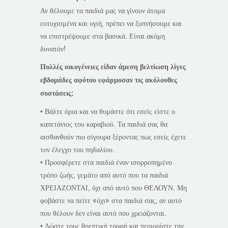
Αν θέλουμε τα παιδιά μας να γίνουν άτομα
ευτυχισμένα και υγιή, πρέπει να ξυπνήσουμε και
να επιστρέψουμε στα βασικά. Είναι ακόμη
δυνατόν!
Πολλές οικογένειες είδαν άμεση βελτίωση λίγες
εβδομάδες αφότου εφάρμοσαν τις ακόλουθες
συστάσεις:
• Βάλτε όρια και να θυμάστε ότι εσείς είστε ο
καπετάνιος του καραβιού. Τα παιδιά σας θα
αισθανθούν πιο σίγουρα ξέροντας πως εσείς έχετε
τον έλεγχο του πηδαλίου.
• Προσφέρετε στα παιδιά έναν ισορροπημένο
τρόπο ζωής, γεμάτο από αυτό που τα παιδιά
ΧΡΕΙΑΖΟΝΤΑΙ, όχι από αυτό που ΘΕΛΟΥΝ. Μη
φοβάστε να πείτε «όχι» στα παιδιά σας, αν αυτό
που θέλουν δεν είναι αυτό που χρειάζονται.
• Δώστε τους θρεπτική τροφή και περιορίστε την