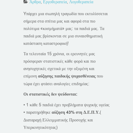
Άρθρα
,
Εργοθεραπεία
,
Λογοθεραπεία
Yπάρχει μια σιωπηλή τραγωδία που εκτυλίσσεται
σήμερα στα σπίτια μας και αφορά στα πιο
πολύτιμα «κοσμήματά» μας: τα παιδιά μας. Τα
παιδιά μας βρίσκονται σε μια συναισθηματική
κατάσταση καταστροφική!
Τα τελευταία 15 χρόνια, οι ερευνητές μας
πρόσφεραν στατιστικές κάθε φορά και πιο
ανησυχητικές σχετικά με την οξυμένη και
επίμονη
αύξησης παιδικής ψυχασθένειας
που
τώρα έχει φτάσει αναλογίες επιδημίας:
Οι στατιστικές δεν ψεύδονται:
• 1 κάθε 5 παιδιά έχει προβλήματα ψυχικής υγείας
• παρατηρήθηκε
αύξηση 43% στη Δ.Ε.Π.Υ.
(
Διαταραχή Ελλειμματικής Προσοχής και
Υπερκινητικότητας)