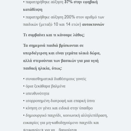
• παρατηρήθηκε αύξηση
37% στην εφηβική
κατάθλιψη
• παρατηρήθηκε αύξηση 200% στον αριθμό των
παιδικών (μεταξύ 10 και 14 ετών)
αυτοκτονιών
Τι συμβαίνει και τι κάνουμε λάθος;
Τα σημερινά παιδιά βρίσκονται σε
υπερδιέγερση και είναι γεμάτα υλικά δώρα,
αλλά στερούνται των βασικών για μια υγιή
παιδική ηλικία, όπως:
• συναισθηματικά διαθέσιμους γονείς
• όρια ξεκάθαρα βαλμένα
• υπευθυνότητα
• ισορροπημένη διατροφή και επαρκή ύπνο
• κίνηση εν γένει και ειδικά στην ύπαιθρο
• δημιουργικό παιχνίδι, κοινωνική αλληλεπίδραση,
ευκαιρίες για μη-καθοδηγούμενο παιχνίδι και
«ευκαιρίες» για να…βαριούνται