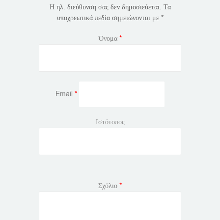
Η ηλ. διεύθυνση σας δεν δημοσιεύεται.
Τα
υποχρεωτικά πεδία σημειώνονται με
*
Όνομα
*
Email
*
Ιστότοπος
Σχόλιο
*