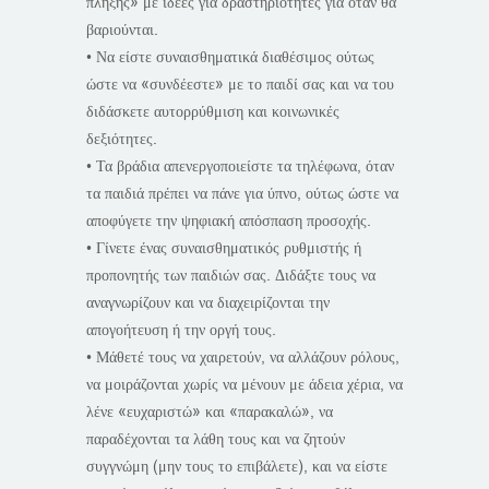
πλήξης» με ιδέες για δραστηριότητες για όταν θα
βαριούνται.
• Να είστε συναισθηματικά διαθέσιμος ούτως
ώστε να «συνδέεστε» με το παιδί σας και να του
διδάσκετε αυτορρύθμιση και κοινωνικές
δεξιότητες.
• Τα βράδια απενεργοποιείστε τα τηλέφωνα, όταν
τα παιδιά πρέπει να πάνε για ύπνο, ούτως ώστε να
αποφύγετε την ψηφιακή απόσπαση προσοχής.
• Γίνετε ένας συναισθηματικός ρυθμιστής ή
προπονητής των παιδιών σας. Διδάξτε τους να
αναγνωρίζουν και να διαχειρίζονται την
απογοήτευση ή την οργή τους.
• Μάθετέ τους να χαιρετούν, να αλλάζουν ρόλους,
να μοιράζονται χωρίς να μένουν με άδεια χέρια, να
λένε «ευχαριστώ» και «παρακαλώ», να
παραδέχονται τα λάθη τους και να ζητούν
συγγνώμη (μην τους το επιβάλετε), και να είστε