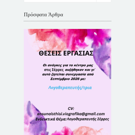
Πρόσφατα Άρθρα