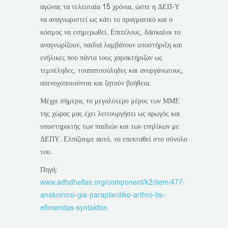
αγώνας τα τελευταία 15 χρόνια, ώστε η ΔΕΠ-Υ
να αναγνωριστεί ως κάτι το πραγματικό και ο
κόσμος να ενημερωθεί. Επιτέλους, δάσκαλοι το
αναγνωρίζουν, παιδιά λαμβάνουν υποστήριξη και
ενήλικες που πάντα τους χαρακτήριζαν ως
τεμπέληδες, τσαπατσούληδες και ανοργάνωτους,
απενοχοποιούνται και ζητούν βοήθεια.
Μέχρι σήμερα, το μεγαλύτερο μέρος των ΜΜΕ
της χώρας μας έχει λειτουργήσει ως αρωγός και
υποστηρικτής των παιδιών και των ενηλίκων με
ΔΕΠΥ. Ελπίζουμε αυτό, να επεκταθεί στο σύνολο
του.
Πηγή:
www.adhdhellas.org/component/k2/item/477-
anakoinosi-gia-paraplanitiko-arthro-tis-
efimeridas-syntakton