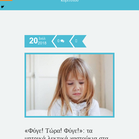
κοριτσιού
20
Ιούλ
0
2018
«Φύγε! Τώρα! Φύγε!»: τα
μητρικά λεκτικά χαστούκια στα