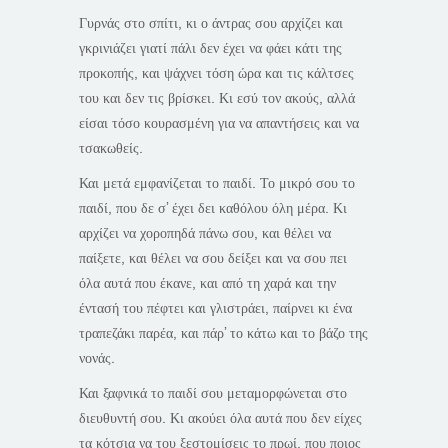
Γυρνάς στο σπίτι, κι ο άντρας σου αρχίζει και
γκρινιάζει γιατί πάλι δεν έχει να φάει κάτι της
προκοπής, και ψάχνει τόση ώρα και τις κάλτσες
του και δεν τις βρίσκει. Κι εσύ τον ακούς, αλλά
είσαι τόσο κουρασμένη για να απαντήσεις και να
τσακωθείς.
Και μετά εμφανίζεται το παιδί. Το μικρό σου το
παιδί, που δε σ’ έχει δει καθόλου όλη μέρα. Κι
αρχίζει να χοροπηδά πάνω σου, και θέλει να
παίξετε, και θέλει να σου δείξει και να σου πει
όλα αυτά που έκανε, και από τη χαρά και την
έντασή του πέφτει και γλιστράει, παίρνει κι ένα
τραπεζάκι παρέα, και πάρ’ το κάτω και το βάζο της
νονάς.
Και ξαφνικά το παιδί σου μεταμορφώνεται στο
διευθυντή σου. Κι ακούει όλα αυτά που δεν είχες
τα κότσια να του ξεστομίσεις το πρωί, που ποιος