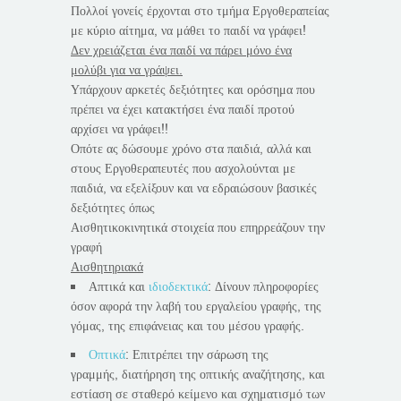
Πολλοί γονείς έρχονται στο τμήμα Εργοθεραπείας
με κύριο αίτημα, να μάθει το παιδί να γράφει!
Δεν χρειάζεται ένα παιδί να πάρει μόνο ένα
μολύβι για να γράψει.
Υπάρχουν αρκετές δεξιότητες και ορόσημα που
πρέπει να έχει κατακτήσει ένα παιδί προτού
αρχίσει να γράφει!!
Οπότε ας δώσουμε χρόνο στα παιδιά, αλλά και
στους Εργοθεραπευτές που ασχολούνται με
παιδιά, να εξελίξουν και να εδραιώσουν βασικές
δεξιότητες όπως
Αισθητικοκινητικά στοιχεία που επηρρεάζουν την
γραφή
Αισθητηριακά
Απτικά και
ιδιοδεκτικά
: Δίνουν πληροφορίες
όσον αφορά την λαβή του εργαλείου γραφής, της
γόμας, της επιφάνειας και του μέσου γραφής.
Οπτικά
: Επιτρέπει την σάρωση της
γραμμής, διατήρηση της οπτικής αναζήτησης, και
εστίαση σε σταθερό κείμενο και σχηματισμό των